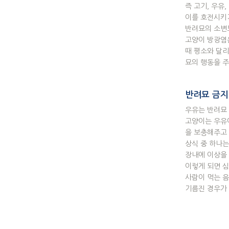
즉 고기, 우유
이를 호전시키
반려묘의 소변보
고양이 방광염은
때 평소와 달리
묘의 행동을 주
반려묘 금지
우유는 반려묘 
고양이는 우유
을 보충해주고 
상식 중 하나는
장내에 이상을
이렇게 되면 심
사람이 먹는 음
기름진 경우가 