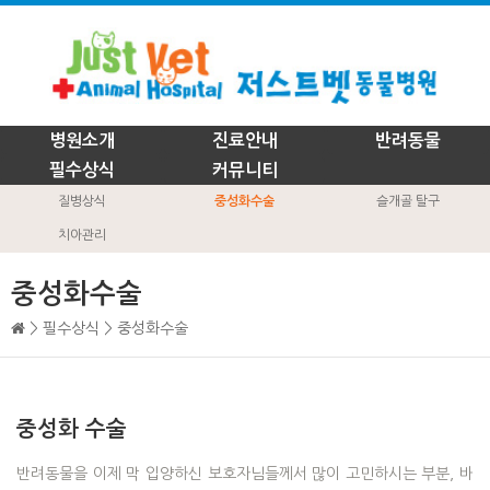
병원소개
진료안내
반려동물
필수상식
커뮤니티
질병상식
중성화수술
슬개골 탈구
치아관리
중성화수술
> 필수상식 > 중성화수술
중성화 수술
반려동물을 이제 막 입양하신 보호자님들께서 많이 고민하시는 부분, 바