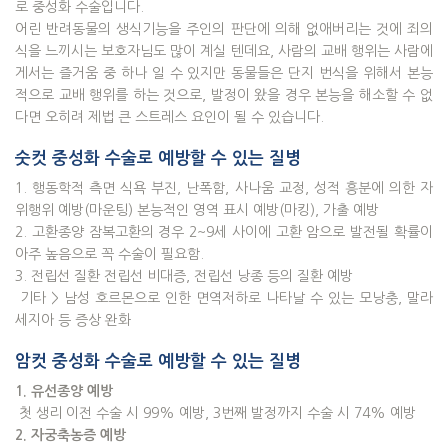
로 중성화 수술입니다.
어린 반려동물의 생식기능을 주인의 판단에 의해 없애버리는 것에 죄의
식을 느끼시는 보호자님도 많이 계실 텐데요, 사람의 교배 행위는 사람에
게서는 즐거움 중 하나 일 수 있지만 동물들은 단지 번식을 위해서 본능
적으로 교배 행위를 하는 것으로, 발정이 왔을 경우 본능을 해소할 수 없
다면 오히려 제법 큰 스트레스 요인이 될 수 있습니다.
숫컷 중성화 수술로 예방할 수 있는 질병
1. 행동학적 측면 식욕 부진, 난폭함, 사나움 교정, 성적 흥분에 의한 자
위행위 예방(마운팅) 본능적인 영역 표시 예방(마킹), 가출 예방
2. 고환종양 잠복고환의 경우 2~9세 사이에 고환 암으로 발전될 확률이
아주 높음으로 꼭 수술이 필요함.
3. 전립선 질환 전립선 비대증, 전립선 낭종 등의 질환 예방
기타 > 남성 호르몬으로 인한 면역저하로 나타날 수 있는 모낭충, 말라
세지아 등 증상 완화
암컷 중성화 수술로 예방할 수 있는 질병
1. 유선종양 예방
첫 생리 이전 수술 시 99% 예방, 3번째 발정까지 수술 시 74% 예방
2. 자궁축농증 예방