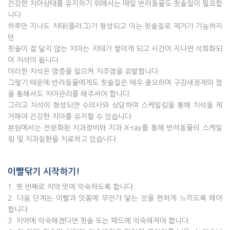
​건강한 치아상태를 유지하기 위해서는 매일 반려동물도 칫솔질이 필요합
니다.
하루만 지나도 치태(플라그)가 형성되고 이는 칫솔질로 제거가 가능하지
만
칫솔이 잘 닿지 않는 치아는 치태가 쌓이게 되고 시간이 지나면 석회화되
어 치석이 됩니다.
​이러한 치석은 염증을 일으켜 치주염을 유발합니다.
​그렇기 때문에 반려동물에게도 칫솔질은 매우 중요하며 구강세정제와 껌
을 통해서도 치아관리를 해주셔야 합니다.
​그리고 치석이 형성되면 수의사와 상담하여 스케일링을 통해 치석을 제
거해야 건강한 치아를 유지할 수 있습니다.​
본원에서는 전문화된 치과장비와 치과 X-ray를 통해 반려동물의 스케일
링 및 치과질환을 치료하고 있습니다.
이빨닦기 시작하기!
1. 첫 번째로 치약 맛에 익숙하도록 합니다.
2. 다음 단계는 이빨과 잇몸에 무언가 닿는 것을 편하게 느끼도록 해야
합니다
3. 치약에 익숙해졌다면 칫솔 또는 패드에 익숙해져야 합니다.